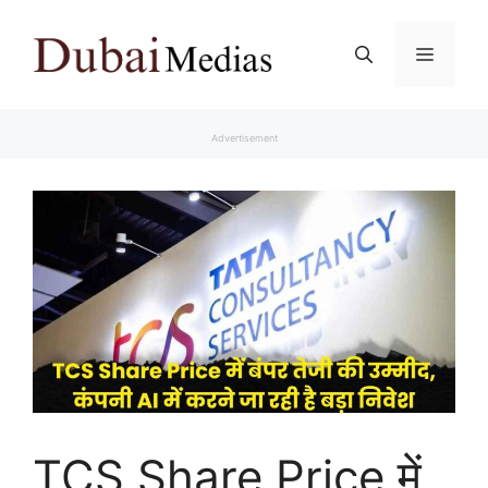
Skip
to
Menu
content
Advertisement
TCS Share Price में