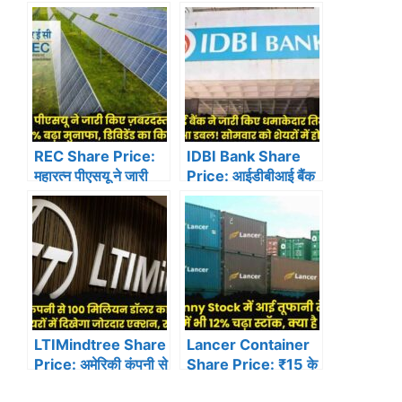
मुनाफे में 17% की गिरावट,
किए जबरदस्त तिमाही
रेवेन्यू में 10% की बढ़त,
नतीजें, 11% बढ़ा मुनाफा,
शेयर में आई तूफानी तेजी…
शेयर पहुंचा 52 वीक हाई
पर…
REC Share Price:
IDBI Bank Share
महारत्न पीएसयू ने जारी
Price: आईडीबीआई बैंक
किए ज़बरदस्त तिमाही
ने जारी किए धमाकेदार
नतीजे, 9.3% बढ़ा
तिमाही नतीजें, मुनाफा हुआ
मुनाफा, डिविडेंड का किया
डबल! सोमवार को शेयरों में
ऐलान…
होगा धमाल!
LTIMindtree Share
Lancer Container
Price: अमेरिकी कंपनी से
Share Price: ₹15 के
100 मिलियन डॉलर का
Penny Stock में आई