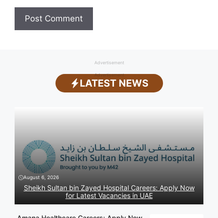
Advertisement
Advertisement
LATEST NEWS
August 6, 2026
Sheikh Sultan bin Zayed Hospital Careers: Apply Now
for Latest Vacancies in UAE
Amana Healthcare Careers: Apply Now