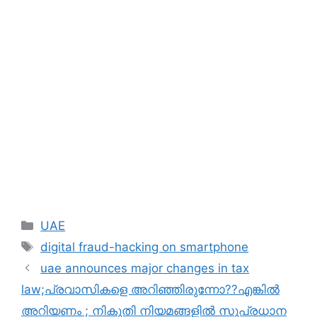
Categories
UAE
Tags
digital fraud-hacking on smartphone
uae announces major changes in tax
law;പ്രവാസികളെ അറിഞ്ഞിരുന്നോ??എങ്കിൽ
അറിയണം ; നികുതി നിയമങ്ങളിൽ സുപ്രധാന