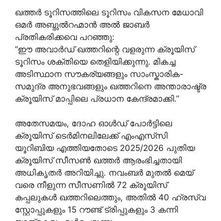
ഖത്തർ ടൂറിസത്തിലെ ടൂറിസം വികസന മേധാവി
ഒമർ അബ്ദുൽറഹ്മാൻ അൽ ജാബർ
പ്രതികരിക്കവെ പറഞ്ഞു:
“ഈ അവാർഡ് ഖത്തറിന്റെ വളരുന്ന ക്രൂയിസ്
ടൂറിസം ശക്തിയെ തെളിയിക്കുന്നു. മികച്ച
അടിസ്ഥാന സൗകര്യങ്ങളും സാംസ്കാരിക-
സമുദ്ര അനുഭവങ്ങളും ഖത്തറിനെ അന്താരാഷ്ട്ര
ക്രൂയിസ് മാപ്പിലെ പ്രധാന കേന്ദ്രമാക്കി.”
അതേസമയം, ദോഹ ഓൾഡ് പോർട്ടിലെ
ക്രൂയിസ് ടെർമിനലിലേക്ക് എം‌എസ്‌സി
യൂറിബിയ എത്തിയതോടെ 2025/2026 പുതിയ
ക്രൂയിസ് സീസൺ ഖത്തർ ആരംഭിച്ചതായി
അധികൃതർ അറിയിച്ചു. നവംബർ മുതൽ മെയ്
വരെ നീളുന്ന സീസണിൽ 72 ക്രൂയിസ്
കപ്പലുകൾ ഖത്തറിലെത്തും, അതിൽ 40 ഹ്രസ്വ
സ്റ്റോപ്പുകളും 15 റൗണ്ട് ട്രിപ്പുകളും 3 കന്നി