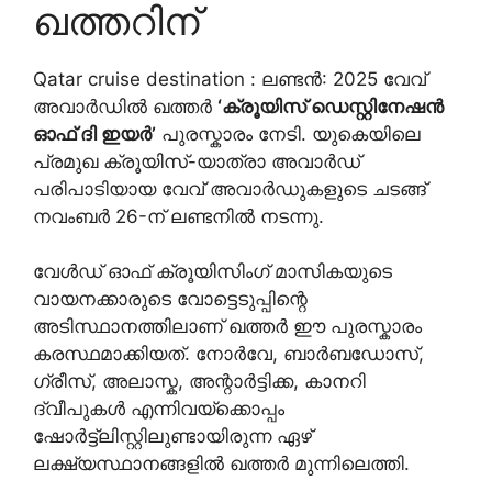
ഖത്തറിന്
Qatar cruise destination : ലണ്ടൻ: 2025 വേവ്
അവാർഡിൽ ഖത്തർ
‘ക്രൂയിസ് ഡെസ്റ്റിനേഷൻ
ഓഫ് ദി ഇയർ’
പുരസ്കാരം നേടി. യുകെയിലെ
പ്രമുഖ ക്രൂയിസ്-യാത്രാ അവാർഡ്
പരിപാടിയായ വേവ് അവാർഡുകളുടെ ചടങ്ങ്
നവംബർ 26-ന് ലണ്ടനിൽ നടന്നു.
വേൾഡ് ഓഫ് ക്രൂയിസിംഗ് മാസികയുടെ
വായനക്കാരുടെ വോട്ടെടുപ്പിന്റെ
അടിസ്ഥാനത്തിലാണ് ഖത്തർ ഈ പുരസ്കാരം
കരസ്ഥമാക്കിയത്. നോർവേ, ബാർബഡോസ്,
ഗ്രീസ്, അലാസ്ക, അന്റാർട്ടിക്ക, കാനറി
ദ്വീപുകൾ എന്നിവയ്‌ക്കൊപ്പം
ഷോർട്ട്‌ലിസ്റ്റിലുണ്ടായിരുന്ന ഏഴ്
ലക്ഷ്യസ്ഥാനങ്ങളിൽ ഖത്തർ മുന്നിലെത്തി.