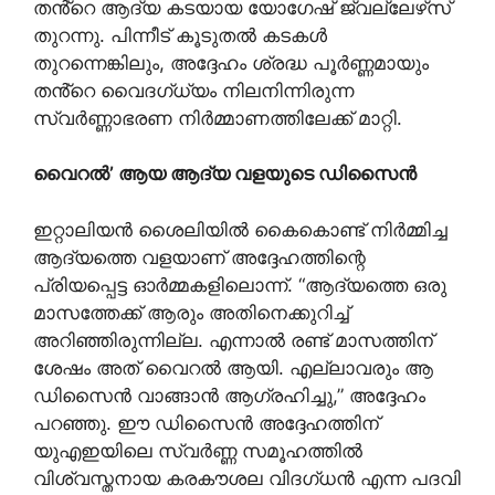
തൻ്റെ ആദ്യ കടയായ യോഗേഷ് ജ്വല്ലേഴ്‌സ്
തുറന്നു. പിന്നീട് കൂടുതൽ കടകൾ
തുറന്നെങ്കിലും, അദ്ദേഹം ശ്രദ്ധ പൂർണ്ണമായും
തൻ്റെ വൈദഗ്ധ്യം നിലനിന്നിരുന്ന
സ്വർണ്ണാഭരണ നിർമ്മാണത്തിലേക്ക് മാറ്റി.
വൈറൽ’ ആയ ആദ്യ വളയുടെ ഡിസൈൻ
ഇറ്റാലിയൻ ശൈലിയിൽ കൈകൊണ്ട് നിർമ്മിച്ച
ആദ്യത്തെ വളയാണ് അദ്ദേഹത്തിന്റെ
പ്രിയപ്പെട്ട ഓർമ്മകളിലൊന്ന്. “ആദ്യത്തെ ഒരു
മാസത്തേക്ക് ആരും അതിനെക്കുറിച്ച്
അറിഞ്ഞിരുന്നില്ല. എന്നാൽ രണ്ട് മാസത്തിന്
ശേഷം അത് വൈറൽ ആയി. എല്ലാവരും ആ
ഡിസൈൻ വാങ്ങാൻ ആഗ്രഹിച്ചു,” അദ്ദേഹം
പറഞ്ഞു. ഈ ഡിസൈൻ അദ്ദേഹത്തിന്
യുഎഇയിലെ സ്വർണ്ണ സമൂഹത്തിൽ
വിശ്വസ്തനായ കരകൗശല വിദഗ്ധൻ എന്ന പദവി