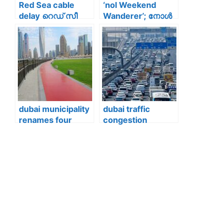
Red Sea cable
‘nol Weekend
മുന്നറിയിപ്പ്
delay റെഡ് സീ
Wanderer’; നോൾ
അപകട
കാർഡ്
മേഖലയാകുന്നു,
ഉപയോഗിച്ചുള്ള
ടെക് കമ്പനികൾ
യാത്രയും,
പുതിയ ഇന്റർനെറ്റ്
ഷോപ്പിംഗും;
മാർഗങ്ങൾ
നിങ്ങളെ
തേടുന്നു
കാത്തിരിക്കുന്നത്
വലിയ സമ്മാനങ്ങൾ
dubai municipality
dubai traffic
renames four
congestion
parks
worsens;ദുബായി
;ദുബൈയിലെ നാല്
ൽ ഈ വർഷം
പാർക്കുകൾക്ക്
യാത്രക്കാർക്ക്
പുതിയ പേര്; 20
നഷ്ടമായത് 45
പാർക്കുകളുടെ
മണിക്കൂർ;കാരണം
പ്രവർത്തന
ഇതാണ്
സമയത്തിലും മാറ്റം