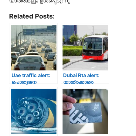
യാത്രകളും ഉൾപ്പെടുന്നു
Related Posts:
Uae traffic alert:
Dubai Rta alert:
പൊതുജന
യാത്രക്കാരെ
ശ്രദ്ധയ്ക്ക്!!
അറിയാതെ പോലും
ദുബായിൽ നാളെ
ഇത് ചെയ്യരുത്!!
നഗരത്തിലെ
ദുബൈയിലെ
പ്രധാന
ബസുകളിൽ ഈ ഭാ​
റോഡുകൾ
ഗത്ത് നിന്നാൽ 100
അടച്ചിടും: ബദൽ
ദിർഹം പിഴ;
റൂട്ടുകൾ
ആർ.ടി.എയുടെ
ഉപയോഗിക്കുക
കർശന സുരക്ഷാ