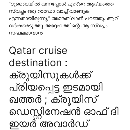
“ദുബൈയിൽ വന്നപ്പോൾ എൻ്റെ ആദ്യത്തെ
സ്വപ്നം ഒരു റാഡോ വാച്ച് വാങ്ങുക
എന്നതായിരുന്നു,” അമ്രത് ലാൽ പറഞ്ഞു. ആറ്
വർഷമെടുത്തു അദ്ദേഹത്തിന്റെ ആ സ്വപ്നം
സഫലമാവാൻ
Qatar cruise
destination :
ക്രൂയിസുകൾക്ക്
പ്രിയപ്പെട്ട ഇടമായി
ഖത്തർ ; ക്രൂയിസ്
ഡെസ്റ്റിനേഷൻ ഓഫ് ദി
ഇയർ അവാർഡ്