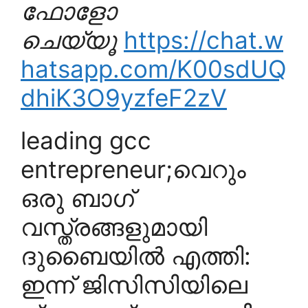
ഫോളോ
ചെയ്യൂ
https://chat.w
hatsapp.com/K00sdUQ
dhiK3O9yzfeF2zV
leading gcc
entrepreneur;വെറും
ഒരു ബാഗ്
വസ്ത്രങ്ങളുമായി
ദുബൈയിൽ എത്തി:
ഇന്ന് ജിസിസിയിലെ