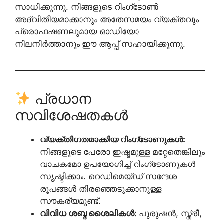
സാധിക്കുന്നു. നിങ്ങളുടെ റിംഗ്‌ടോൺ
അദ്വിതീയമാക്കാനും അതേസമയം വ്യക്തവും
പ്രൊഫഷണലുമായ ഓഡിയോ
നിലനിർത്താനും ഈ ആപ്പ് സഹായിക്കുന്നു.
പ്രധാന
സവിശേഷതകൾ
വ്യക്തിഗതമാക്കിയ റിംഗ്‌ടോണുകൾ:
നിങ്ങളുടെ പേരോ ഇഷ്ടമുള്ള മറ്റേതെങ്കിലും
വാചകമോ ഉപയോഗിച്ച് റിംഗ്‌ടോണുകൾ
സൃഷ്ടിക്കാം. റെഡിമെയ്ഡ് സന്ദേശ
രൂപങ്ങൾ തിരഞ്ഞെടുക്കാനുള്ള
സൗകര്യമുണ്ട്.
വിവിധ ശബ്ദ ശൈലികൾ:
പുരുഷൻ, സ്ത്രീ,