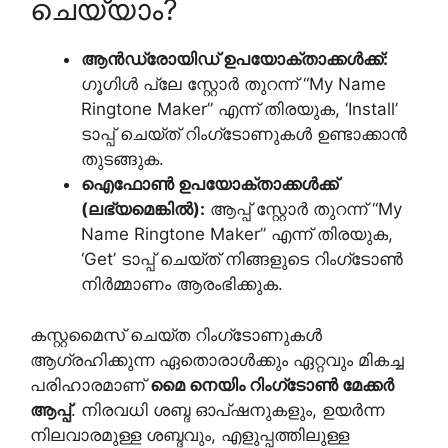
ചെയ്യാം?
ആൻഡ്രോയിഡ് ഉപയോക്താക്കൾക്ക്:
ഗൂഗിൾ പ്ലേ സ്റ്റോർ തുറന്ന് “My Name
Ringtone Maker” എന്ന് തിരയുക, ‘Install’
ടാപ്പ് ചെയ്ത് റിംഗ്‌ടോണുകൾ ഉണ്ടാക്കാൻ
തുടങ്ങുക.
ഐഫോൺ ഉപയോക്താക്കൾക്ക്
(ലഭ്യമെങ്കിൽ):
ആപ്പ് സ്റ്റോർ തുറന്ന് “My
Name Ringtone Maker” എന്ന് തിരയുക,
‘Get’ ടാപ്പ് ചെയ്ത് നിങ്ങളുടെ റിംഗ്‌ടോൺ
നിർമ്മാണം ആരംഭിക്കുക.
കസ്റ്റമൈസ് ചെയ്ത റിംഗ്‌ടോണുകൾ
ആഗ്രഹിക്കുന്ന ഏതൊരാൾക്കും ഏറ്റവും മികച്ച
പരിഹാരമാണ്
മൈ നെയിം റിംഗ്‌ടോൺ മേക്കർ
ആപ്പ്
. നിരവധി ശബ്ദ ഓപ്ഷനുകളും, ഉയർന്ന
നിലവാരമുള്ള ശബ്ദവും, എളുപ്പത്തിലുള്ള