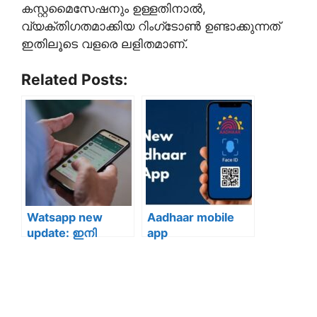
കസ്റ്റമൈസേഷനും ഉള്ളതിനാൽ,
വ്യക്തിഗതമാക്കിയ റിംഗ്‌ടോൺ ഉണ്ടാക്കുന്നത്
ഇതിലൂടെ വളരെ ലളിതമാണ്.
Related Posts:
Watsapp new
Aadhaar mobile
update: ഇനി
app
മെസേജ്
download:Your
അയക്കുമ്പോള്‍
Aadhaar is Now on
ടാഗ് ചെയ്യാം;
Your Phone:
പുതിയ ഫീച്ചറുമായി
Introducing the
വാട്‌സ്ആപ്പ്
Official Mobile