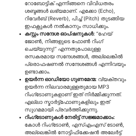
റോബോട്ടിക് എന്നിങ്ങനെ വിവിധതരം
ശബ്ദങ്ങൾ ലഭ്യമാണ്. എക്കോ (Echo),
റിവേർബ് (Reverb), പിച്ച് (Pitch) തുടങ്ങിയ
ഇഫക്റ്റുകൾ നൽകാനും സാധിക്കും.
കസ്റ്റം സന്ദേശ ഓപ്ഷനുകൾ:
“ഹേയ്
ജോൺ, നിങ്ങളുടെ ഫോൺ റിംഗ്
ചെയ്യുന്നു!” എന്നതുപോലുള്ള
രസകരമായ സന്ദേശങ്ങൾ, അല്ലെങ്കിൽ
പ്രൊഫഷണൽ സന്ദേശങ്ങൾ എന്നിവയും
ഉണ്ടാക്കാം.
ഉയർന്ന ഓഡിയോ ഗുണമേന്മ:
വ്യക്തവും
ഉയർന്ന നിലവാരമുള്ളതുമായ MP3
റിംഗ്‌ടോണുകളാണ് ഇത് നിർമ്മിക്കുന്നത്.
എല്ലാ സ്മാർട്ട്‌ഫോണുകളിലും ഇത്
സുഗമമായി പ്രവർത്തിക്കുന്നു.
റിംഗ്‌ടോണുകൾ നേരിട്ട് സജ്ജമാക്കാം:
കോൾ റിംഗ്‌ടോൺ, എസ്എംഎസ് ടോൺ,
അല്ലെങ്കിൽ നോട്ടിഫിക്കേഷൻ അലേർട്ട്