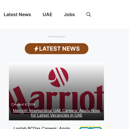
Latest News
UAE
Jobs
Advertisement
Advertisement
LATEST NEWS
August 8, 2026
Marriott International UAE Careers: Apply Now
for Latest Vacancies in UAE
Lootah BCGas Careers: Apply