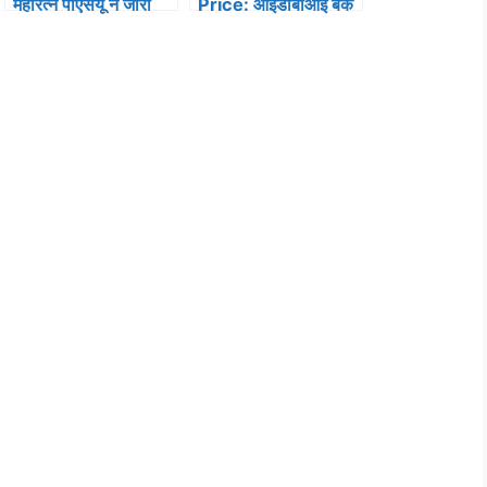
महारत्न पीएसयू ने जारी
Price: आईडीबीआई बैंक
किए ज़बरदस्त तिमाही
ने जारी किए धमाकेदार
नतीजे, 9.3% बढ़ा
तिमाही नतीजें, मुनाफा हुआ
मुनाफा, डिविडेंड का किया
डबल! सोमवार को शेयरों में
ऐलान…
होगा धमाल!