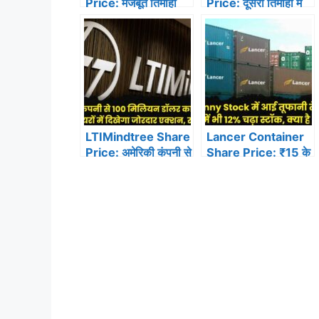
Price: मजबूत तिमाही
Price: दूसरी तिमाही में
नतीजों के बाद इरेड़ा को
मुनाफे में 17% की गिरावट,
एक्सपर्ट ने दी बाय रेटिंग,
रेवेन्यू में 10% की बढ़त,
₹200 का दिया टारगेट…
शेयर में आई तूफानी तेजी…
LTIMindtree Share
Lancer Container
Price: अमेरिकी कंपनी से
Share Price: ₹15 के
100 मिलियन डॉलर का
Penny Stock में आई
मिला बड़ा ऑर्डर, शेयरों में
तूफानी तेजी, गिरते बाजार
दिखेगा जोरदार एक्शन, रखें
में भी 12% चढ़ा स्टॉक,
नजर!
क्या है कारण?