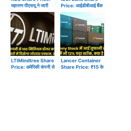
महारत्न पीएसयू ने जारी
Price: आईडीबीआई बैंक
किए ज़बरदस्त तिमाही
ने जारी किए धमाकेदार
नतीजे, 9.3% बढ़ा
तिमाही नतीजें, मुनाफा हुआ
मुनाफा, डिविडेंड का किया
डबल! सोमवार को शेयरों में
ऐलान…
होगा धमाल!
LTIMindtree Share
Lancer Container
Price: अमेरिकी कंपनी से
Share Price: ₹15 के
100 मिलियन डॉलर का
Penny Stock में आई
मिला बड़ा ऑर्डर, शेयरों में
तूफानी तेजी, गिरते बाजार
दिखेगा जोरदार एक्शन, रखें
में भी 12% चढ़ा स्टॉक,
नजर!
क्या है कारण?