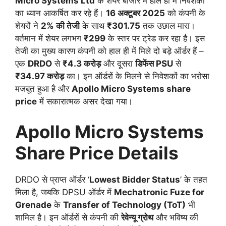
Micro Systems Ltd
के शेयर बाजार में हाल ही में निवेशकों
का ध्यान आकर्षित कर रहे हैं।
16 अक्टूबर 2025
को कंपनी के
शेयरों ने
2% की तेजी
के साथ
₹301.75
तक उछाल मारा।
वर्तमान में शेयर लगभग
₹299
के स्तर पर ट्रेड कर रहा है। इस
तेजी का मुख्य कारण कंपनी को हाल ही में मिले दो बड़े ऑर्डर हैं –
एक
DRDO
से
₹4.3 करोड़
और दूसरा
डिफेंस PSU
से
₹34.97 करोड़
का। इन ऑर्डरों के मिलने से निवेशकों का भरोसा
मजबूत हुआ है और
Apollo Micro Systems share
price
में सकारात्मक असर देखा गया।
Apollo Micro Systems
Share Price Details
DRDO से प्राप्त ऑर्डर ‘
Lowest Bidder Status
’ के तहत
मिला है, जबकि DPSU ऑर्डर में
Mechatronic Fuze for
Grenade
के
Transfer of Technology (ToT)
भी
शामिल है। इन ऑर्डरों से कंपनी की
रेवेन्यू ग्रोथ
और भविष्य की