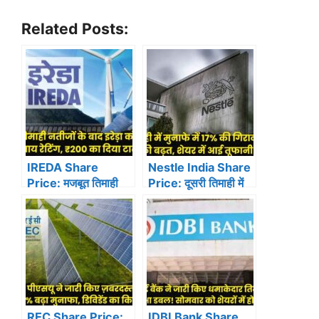
Related Posts:
IREDA Share
Nestle India Share
Price: मजबूत तिमाही
Price: दूसरी तिमाही में
नतीजों के बाद इरेड़ा को
मुनाफे में 17% की गिरावट,
एक्सपर्ट ने दी बाय रेटिंग,
रेवेन्यू में 10% की बढ़त,
₹200 का दिया टारगेट…
शेयर में आई तूफानी तेजी…
REC Share Price:
IDBI Bank Share