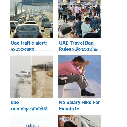
Uae traffic alert:
UAE Travel Ban
പൊതുജന
Rules;പ്രവാസിക
ശ്രദ്ധയ്ക്ക്!!
ളെ ശ്രദ്ധിക്കണം
ദുബായിൽ നാളെ
യാത്ര മുടങ്ങും ;
നഗരത്തിലെ
യുഎഇയിൽ
പ്രധാന
യാത്രാ നിരോധനം
റോഡുകൾ
പ്രവാസികൾക്ക്
അടച്ചിടും: ബദൽ
വരാൻ
റൂട്ടുകൾ
പ്രധാനമായും ഈ
ഉപയോഗിക്കുക
3 കാരണങ്ങളാണ്
uae
No Salary Hike For
rain:യുഎഇയിൽ
Expats In
കനത്ത മഴ;
Dubai;ശമ്പള
താപനില 11.2ºC
വർദ്ധനവില;