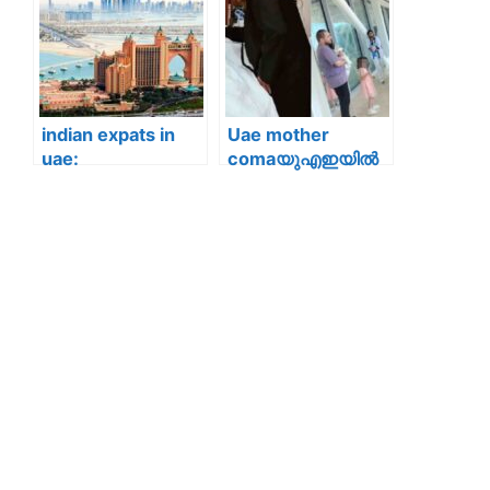
ആയി
വാടകയും കൂടി;
കുറഞ്ഞു:ജാഗ്രതാ
പ്രവാസികളെ ഇത്
നിർദ്ദേശങ്ങൾ
കുരുക്കിലാകുമോ?
പുറത്ത്,വീഡിയോ
കാണാം
indian expats in
Uae mother
uae:
comaയുഎഇയിൽ
അറിഞ്ഞിരുന്നോ
കോമയിൽ
നിങ്ങൾ!!
കഴിഞ്ഞത്
യുഎഇയിലെ
മൂന്നുമാസം,,
ഇന്ത്യൻ
ഉണർന്നപ്പോൾ
പ്രവാസികളുടെ
ശരീരം തളർന്ന
ശ്രദ്ധയ്ക്ക്; വിദേശ
നിലയിൽ:
ആസ്തി
കണ്ണുതുറന്നപ്പോൾ
വെളിപ്പെടുത്തണം,
കേട്ട ആ ശബ്ദം
കനത്ത പിഴകൾ
ജീവിതത്തിൽ
ഒഴിവാക്കാൻ SMS
ഏറ്റവും സന്തോഷം
അലേർട്ടുകൾ
നിറഞ്ഞത്; ഈ
പെറ്റമ്മയുടെ കഥ
കണ്ണു നിറയ്ക്കും