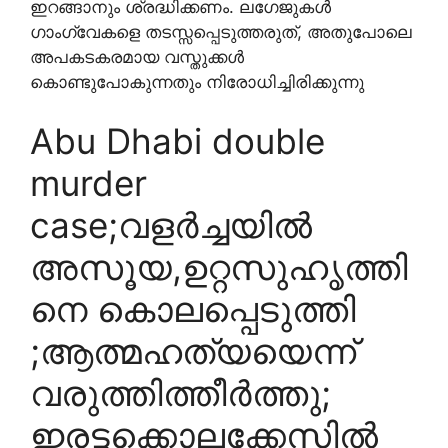
ഇറങ്ങാനും ശ്രദ്ധിക്കണം. ലഗേജുകൾ
ഗാംഗ്‌വേകളെ തടസ്സപ്പെടുത്തരുത്, അതുപോലെ
അപകടകരമായ വസ്തുക്കൾ
കൊണ്ടുപോകുന്നതും നിരോധിച്ചിരിക്കുന്നു
Abu Dhabi double
murder
case;വളർച്ചയിൽ
അസൂയ,ഉറ്റസുഹൃത്തി
നെ കൊലപ്പെടുത്തി
;ആത്മഹത്യയെന്ന്
വരുത്തിത്തീർത്തു;
ഇരട്ടക്കൊലക്കേസിൽ