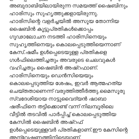
അബുദാബിയിലായിരുന്ന സമയത്ത് ഷൈബിനും
ഹാരിസും സുഹൃത്തുക്കളായിരുന്നു.
ഹാരിസിന്റെ വളർച്ചയിൽ അസൂയ തോന്നിയ
ഷൈബിൻ കൂട്ടുപ്രതികൾക്കൊപ്പം
ഗൂഢാലോചന നടത്തി ഹാരിസിനെയും
സുഹൃത്തിനെയും കൊലപ്പെടുത്തിയെന്നാണ്
കേസ്.ഷമീം ഉൾപ്പെടെയുള്ള പ്രതികളെ
ഗൾഫിലെത്തിച്ചതും അവരുടെ ചെലവുകൾ
വഹിച്ചതും ഷൈബിൻ അഷ്റഫാണ്.
ഹാരിസിനെയും ഡെൻസിയെയും
കൊലപ്പെടുത്തിയ ശേഷം, ഇവർ ആത്മഹത്യ
ചെയ്തതാണെന്ന് വരുത്തിത്തീർത്തു.മൈസൂരു
സ്വദേശിയായ നാട്ടുവൈദ്യൻ ഷാബാ
ഷരീഫിനെ തട്ടിക്കൊണ്ട് വന്ന് നിലമ്പൂരിലെ
വീട്ടിൽ തടവിൽ പാർപ്പിച്ച് കൊലപ്പെടുത്തിയ
കേസിൽ ഷൈബിൻ അഷ്റഫ്
ഉൾപ്പെടെയുള്ളവർ പ്രതികളാണ്.ഈ കേസിന്റെ
അന്വേഷണത്തിനിടെയാണ്,