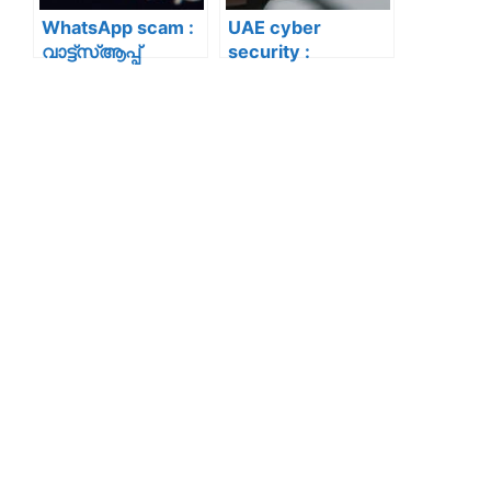
WhatsApp scam :
UAE cyber
വാട്ട്‌സ്ആപ്പ്
security :
ഉപയോക്താക്കളെ
യുഎഇയിൽ
ലക്ഷ്യമിട്ട് പുതിയ
പൊതുചാർജിങ്
ആഗോള തട്ടിപ്പ്;
പോർട്ടുകൾ
വൈബ് സെറ്റുകൾ
ഉപയോഗിക്കുമ്പോ
വഴി ഹാക്കർമാർ
ൾ ജാഗ്രത വേണം ;
വാട്ട്സ്ആപ്പ്
സ്വകാര്യ
ഹാക്കുചെയ്യുന്നു
ഡാറ്റകൾ
നഷ്ട്ടപ്പെടാം, ഇത്
അറിഞ്ഞിരിക്കൂ