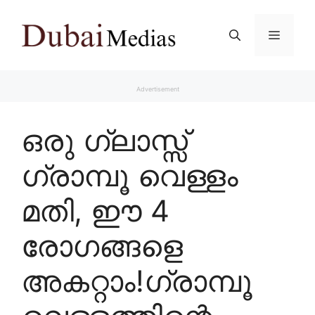
Skip
to
Menu
content
Advertisement
ഒരു ഗ്ലാസ്സ്
ഗ്രാമ്പൂ വെള്ളം
മതി, ഈ 4
രോഗങ്ങളെ
അകറ്റാം!ഗ്രാമ്പൂ