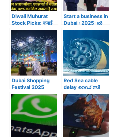
Diwali Muhurat
Start a business in
Stock Picks: कमाई
Dubai : 2025-ൽ
करने का अच्छा मौका,
ദുബായിൽ നിങ്ങൾ
एक्सपर्ट ने बताएं 5
ഒരു ബിസിനസ്
फंडामेंटली मजबूत स्टॉक,
തുടങ്ങാൻ
32% का मिल सकता है
ആഗ്രഹിക്കുന്നു
तगड़ा रिटर्न…
ണ്ടോ ? എന്നാൽ
ഇതാ പൂർണ്ണമായ
ഒരു വഴികാട്ടി
Dubai Shopping
Red Sea cable
Festival 2025
delay റെഡ് സീ
ലോക ഷോപ്പിങ്
അപകട
മാമാങ്കം വരവായി ;
മേഖലയാകുന്നു,
ദുബൈ ഷോപ്പിങ്
ടെക് കമ്പനികൾ
ഫെസ്റ്റിവൽ
പുതിയ ഇന്റർനെറ്റ്
ഡിസംബർ 5 ന്
മാർഗങ്ങൾ
തുടങ്ങും
തേടുന്നു