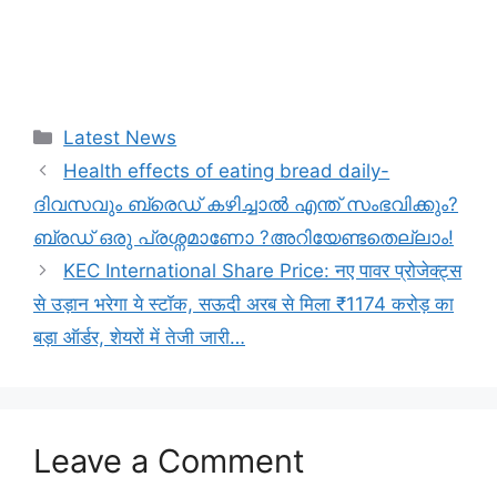
Categories
Latest News
Health effects of eating bread daily-
ദിവസവും ബ്രെഡ് കഴിച്ചാൽ എന്ത് സംഭവിക്കും?
ബ്രഡ് ഒരു പ്രശ്നമാണോ ?അറിയേണ്ടതെല്ലാം!
KEC International Share Price: नए पावर प्रोजेक्ट्स
से उड़ान भरेगा ये स्टॉक, सऊदी अरब से मिला ₹1174 करोड़ का
बड़ा ऑर्डर, शेयरों में तेजी जारी…
Leave a Comment